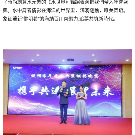
了時尚創意水元素的《水世界》舞蹈表演把我們帶入年會盛
典。水中舞者倩影在海洋的世界里，漣漪翻動，唯美舞蹈。
象征著新“健明希”的海納百川齊聚力,追夢共筑新時代。