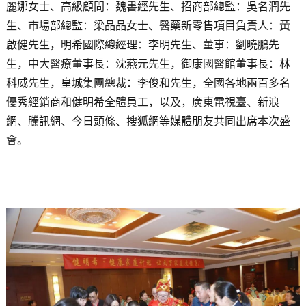
麗娜女士、高級顧問：魏書經先生、招商部總監：吳名潤先
生、市場部總監：梁品品女士、醫藥新零售項目負責人：黃
啟健先生，明希國際總經理：李明先生、董事：劉曉鵬先
生，中大醫療董事長：沈燕元先生，御康國醫館董事長：林
科威先生，皇城集團總裁：李俊和先生，全國各地兩百多名
優秀經銷商和健明希全體員工，以及，廣東電視臺、新浪
網、騰訊網、今日頭條、搜狐網等媒體朋友共同出席本次盛
會。