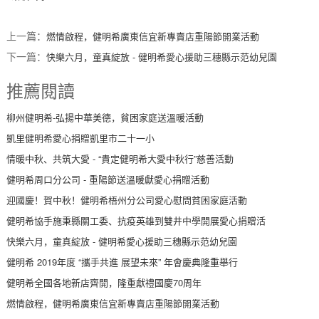
上一篇：
燃情啟程，健明希廣東信宜新專賣店重陽節開業活動
下一篇：
快樂六月，童真綻放 - 健明希愛心援助三穗縣示范幼兒園
推薦閱讀
柳州健明希-弘揚中華美德，貧困家庭送溫暖活動
凱里健明希愛心捐贈凱里市二十一小
情暖中秋、共筑大愛 - “貴定健明希大愛中秋行”慈善活動
健明希周口分公司 - 重陽節送溫暖獻愛心捐贈活動
迎國慶！賀中秋！健明希梧州分公司愛心慰問貧困家庭活動
健明希協手施秉縣關工委、抗疫英雄到雙井中學開展愛心捐贈活
快樂六月，童真綻放 - 健明希愛心援助三穗縣示范幼兒園
健明希 2019年度 “攜手共進 展望未來” 年會慶典隆重舉行
健明希全國各地新店齊開，隆重獻禮國慶70周年
燃情啟程，健明希廣東信宜新專賣店重陽節開業活動