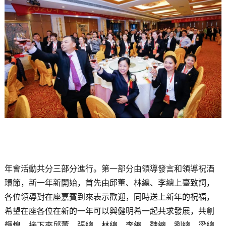
年會活動共分三部分進行。第一部分由領導發言和領導祝酒
環節，新一年新開始，首先由邱董、林總、李總上臺致詞，
各位領導對在座嘉賓到來表示歡迎，同時送上新年的祝福，
希望在座各位在新的一年可以與健明希一起共求發展，共創
輝煌。接下來邱董、張總、林總、李總、魏總、劉總、梁總