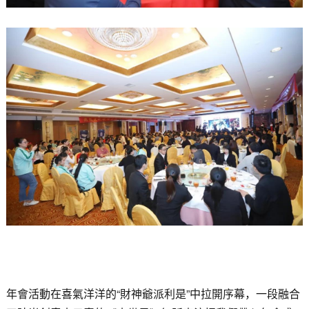
年會活動在喜氣洋洋的“財神爺派利是”中拉開序幕，一段融合