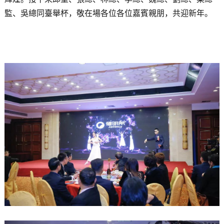
監、吳總同臺舉杯，敬在場各位各位嘉賓親朋，共迎新年。