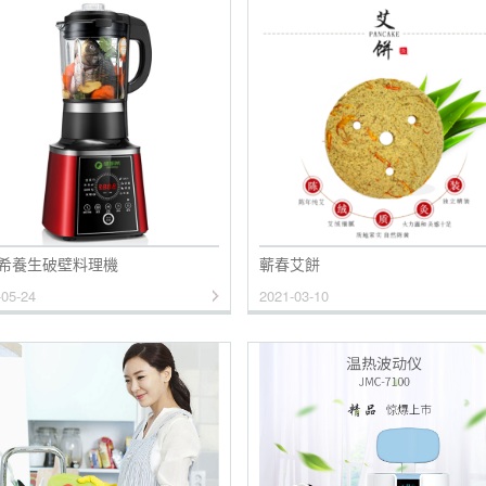
希養生破壁料理機
蘄春艾餅
-05-24
2021-03-10