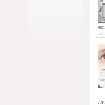
果蔬
2020
艾眼