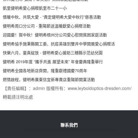
凱里健明希愛心捐贈凱里市二十一小
情暖中秋、共筑大愛 - “貴定健明希大愛中秋行”慈善活動
健明希周口分公司 - 重陽節送溫暖獻愛心捐贈活動
迎國慶！賀中秋！健明希梧州分公司愛心慰問貧困家庭活動
健明希協手施秉縣關工委、抗疫英雄到雙井中學開展愛心捐贈活
快樂六月，童真綻放 - 健明希愛心援助三穗縣示范幼兒園
健明希 2019年度 “攜手共進 展望未來” 年會慶典隆重舉行
健明希全國各地新店齊開，隆重獻禮國慶70周年
燃情啟程，健明希廣東信宜新專賣店重陽節開業活動
【責任編輯】：admin 版權所有：www.leyboldoptics-dresden.com/
轉載請注明出處
聯系我們