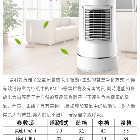
健明希負離子空氣療養機采用被動+主動的雙重凈化方式,不僅
有效清除室內空氣中的PM2.5等顆粒物及有害物質,同時還能夠釋
放出大量等同于大自然的高品質負離子（不產生危害健康的臭
氧、靜電、正離子等有害物）,猶如增加空氣中的維他命，對人體
健康大有裨益,讓人們足不出戶, 居家盡享森呼吸。